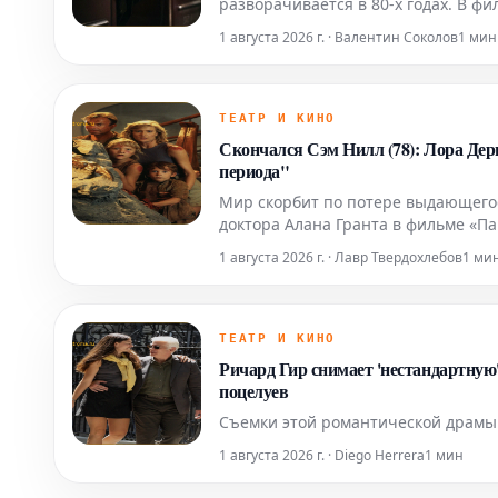
разворачивается в 80-х годах. В ф
обещает стать забавным и размы
1 августа 2026 г. · Валентин Соколов
1 мин
ТЕАТР И КИНО
Скончался Сэм Нилл (78): Лора Дер
периода"
Мир скорбит по потере выдающегос
доктора Алана Гранта в фильме «Па
Коллеги и друзья, включая Лору Д
1 августа 2026 г. · Лавр Твердохлебов
1 ми
соболезнован
ТЕАТР И КИНО
Ричард Гир снимает 'нестандартную
поцелуев
Съемки этой романтической драмы 
1 августа 2026 г. · Diego Herrera
1 мин