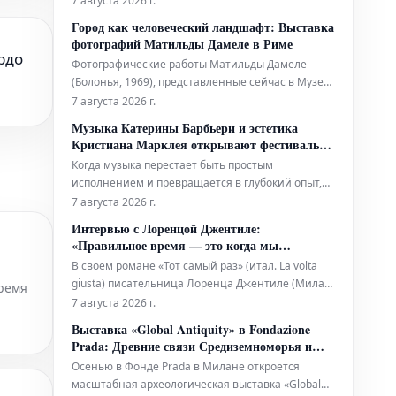
7 августа 2026 г.
именно поставлено на карту, имеет
Город как человеческий ландшафт: Выставка
первостепенное значение, поскольку это
фотографий Матильды Дамеле в Риме
позволяет оценить масштаб потенциальных
рдо
Фотографические работы Матильды Дамеле
потерь или выигрышей, а также осознать всю се
(Болонья, 1969), представленные сейчас в Музее
Рима в Трастевере на выставке под кураторством
7 августа 2026 г.
Джованни Де Анджелиса, продолжают традицию
Музыка Катерины Барбьери и эстетика
современной фотографии, рассматривающей
Кристиана Марклея открывают фестиваль
город не просто как архитектурное пространство,
Romaeuropa 2026
Когда музыка перестает быть простым
а как живой, пульсирующи
исполнением и превращается в глубокий опыт,
она вступает в область сакрального и транса.
7 августа 2026 г.
Именно из этих предпосылок родился двойной
Интервью с Лоренцой Джентиле:
концерт-открытие 41-го фестиваля Romaeuropa. 9
«Правильное время — это когда мы
сентября в Auditorium Conciliazione состоится
выбираем себя»
В своем романе «Тот самый раз» (итал. La volta
уникальное событие, объединяющее н
giusta) писательница Лоренца Джентиле (Милан,
ремя
1988) рассказывает историю Лучиллы,
7 августа 2026 г.
тридцатилетней женщины, которая часто
Выставка «Global Antiquity» в Fondazione
пыталась приспособиться к другим, чтобы быть
Prada: Древние связи Средиземноморья и
любимой. Вместе с Энрико она выигрывает
Азии
Осенью в Фонде Prada в Милане откроется
тендер на управление гостиницей в не
масштабная археологическая выставка «Global