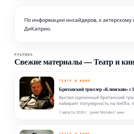
По информации инсайдеров, к актерскому 
ДиКаприо.
РУБРИКА
Свежие материалы
—
Театр и ки
ТЕАТР И КИНО
Британский триллер «Клинскин» с Ш
Высоко оцененный британский три
набирает популярность на Netflix,
1 августа 2026 г. · Javier Morales
1 мин