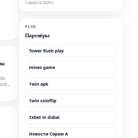
Antiquity» — продолжение исследования,
7 августа 2026 г.
начатого в 2015 году. Этот проект является
новым этапом серии выставок, включавшей
«Serial Classic», «Portable Classic» и «Recycling
Beauty». Экспозиция, которая про
МЕНЮ
Партнёры
Tower Rush play
 на
mines game
nda
1win apk
 and
1win coinflip
1xbet in dubai
Новости Серии А