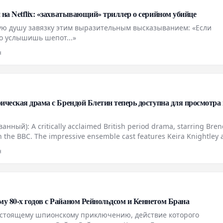
 на Netflix: «захватывающий» триллер о серийном убийце
ую душу завязку этим выразительным высказыванием: «Если
о услышишь шепот...»
н
ическая драма с Брендой Блетин теперь доступна для просмотра
ый): A critically acclaimed British period drama, starring Bre
on the BBC. The impressive ensemble cast features Keira Knightley
es. Перевод на русский язык: Высоко оцен
н
 80-х годов с Райаном Рейнольдсом и Кеннетом Брана
дстоящему шпионскому приключению, действие которого