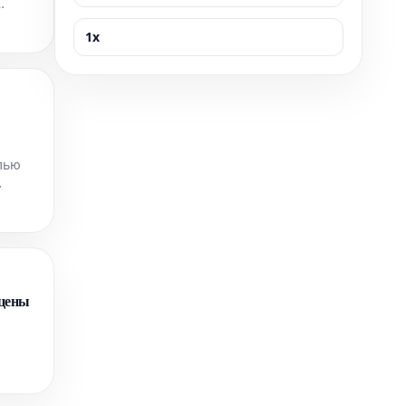
1x
лью
сцены