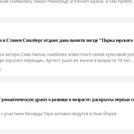
ильме снимались Райан Рейнольдс и Кеннет Брана, а сам проект
вающим границы жанров зрелищем.
н и Стивен Спилберг отдают дань памяти звезде "Парка юрского
я актера Сэма Нилла, наиболее известного своей культовой ро
рк юрского периода». Артист ушел из жизни в возрасте 78 лет.
ерн и режиссера Стивена Спилберга, выразили свои глубокие
н
' романтическую драму о разнице в возрасте: раскрыты первые 
с участием Ричарда Гира активно ведутся в Нью-Йорке.