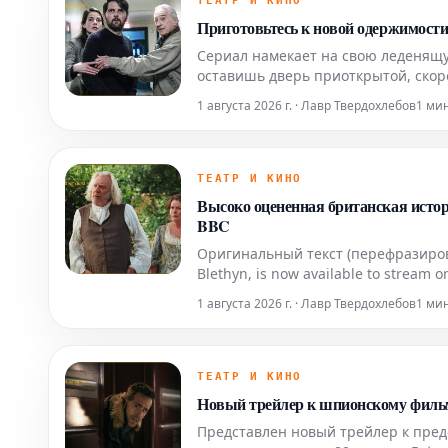
ТЕАТР И КИНО
Приготовьтесь к новой одержимости
Сериал намекает на свою леденящ
оставишь дверь приоткрытой, скор
1 августа 2026 г. · Лавр Твердохлебов
1 ми
ТЕАТР И КИНО
Высоко оцененная британская истор
BBC
Оригинальный текст (перефразированн
Blethyn, is now available to stream 
Matthew Macfadyen in prominent rol
1 августа 2026 г. · Лавр Твердохлебов
1 ми
ТЕАТР И КИНО
Новый трейлер к шпионскому фильму
Представлен новый трейлер к пре