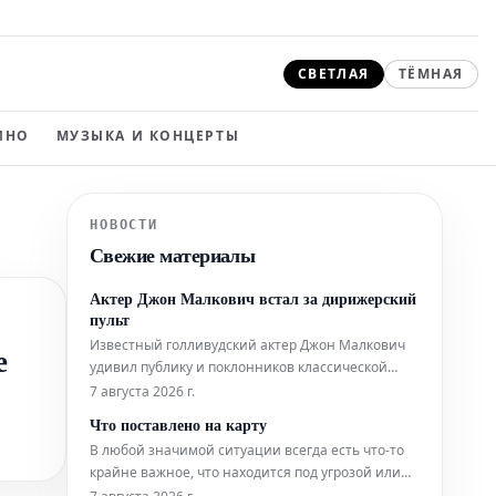
СВЕТЛАЯ
ТЁМНАЯ
ИНО
МУЗЫКА И КОНЦЕРТЫ
НОВОСТИ
Свежие материалы
Актер Джон Малкович встал за дирижерский
пульт
Известный голливудский актер Джон Малкович
е
удивил публику и поклонников классической
музыки, взяв на себя необычную роль дирижера.
7 августа 2026 г.
Он встал за пульт, чтобы возглавить
Что поставлено на карту
симфонический оркестр, продемонстрировав
В любой значимой ситуации всегда есть что-то
еще одну грань своего таланта.
крайне важное, что находится под угрозой или
подлежит решению. Понимание того, что